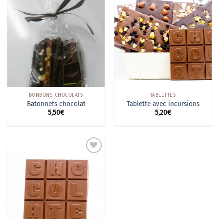
Ajouter
Ajouter
à la
à la
wishlist
wishlist
BONBONS CHOCOLATS
TABLETTES
Batonnets chocolat
Tablette avec incursions
5,50
€
5,20
€
Ajouter
à la
wishlist