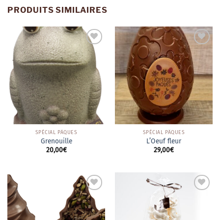
PRODUITS SIMILAIRES
Ajouter
Ajouter
à la
à la
wishlist
wishlist
SPÉCIAL PÂQUES
SPÉCIAL PÂQUES
Grenouille
L’Oeuf fleur
20,00
€
29,00
€
Ajouter
Ajouter
à la
à la
wishlist
wishlist