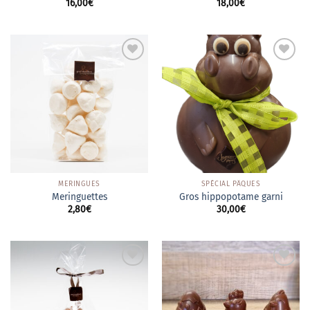
16,00
€
18,00
€
Ajouter
Ajouter
à la
à la
wishlist
wishlist
MERINGUES
SPÉCIAL PÂQUES
Meringuettes
Gros hippopotame garni
2,80
€
30,00
€
Ajouter
Ajouter
à la
à la
wishlist
wishlist