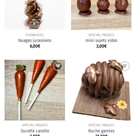
GUIMAUVES
SPÉCIAL PÂQUES
Nuages jurassiens
mini sujets vides
6,00
€
3,00
€
Ajouter
Ajouter
à la
à la
wishlist
wishlist
SPÉCIAL PÂQUES
SPÉCIAL PÂQUES
Sucette carotte
Ruche garnies