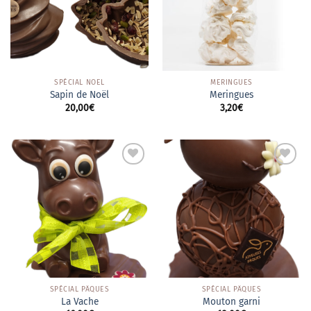
SPÉCIAL NOËL
MERINGUES
Sapin de Noël
Meringues
20,00
€
3,20
€
Ajouter
Ajouter
à la
à la
wishlist
wishlist
SPÉCIAL PÂQUES
SPÉCIAL PÂQUES
La Vache
Mouton garni