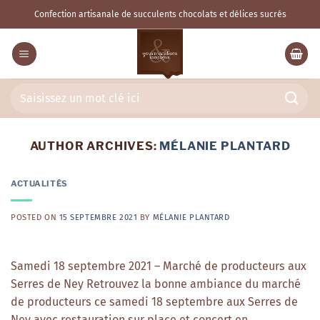
Skip
Confection artisanale de succulents chocolats et délices sucrés
to
content
Recherche
pour :
AUTHOR ARCHIVES:
MÉLANIE PLANTARD
ACTUALITÉS
POSTED ON
15 SEPTEMBRE 2021
BY
MÉLANIE PLANTARD
Samedi 18 septembre 2021 – Marché de producteurs aux
Serres de Ney Retrouvez la bonne ambiance du marché
de producteurs ce samedi 18 septembre aux Serres de
Ney avec restauration sur place et concert en